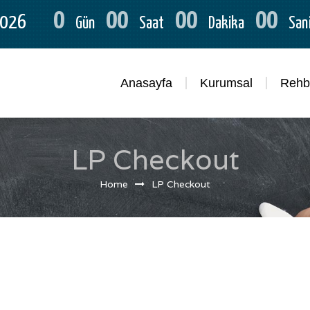
0
00
00
00
2026
Gün
Saat
Dakika
San
Anasayfa
Kurumsal
Rehbe
LP Checkout
Home
LP Checkout