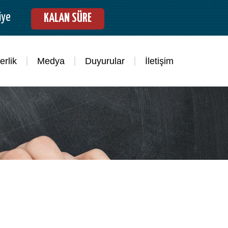
iye
KALAN SÜRE
rlik
Medya
Duyurular
İletişim