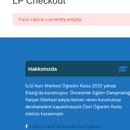
LP Checkout
Your cart is currently empty.
Hakkımızda
İLGİ Kurs Merkezi Öğretim Kursu 2015 yılında
Elazığ’da kurulmuştur. Öncesinde Eğitim Danışmanlığ
Kariyer Merkezi adıyla hizmet veren kurumumuz
dershanelerin kapatılmasıyla Özel Öğretim Kursu
statüsü kazanmıştır.
https://www.facebook.com/ilgikurs