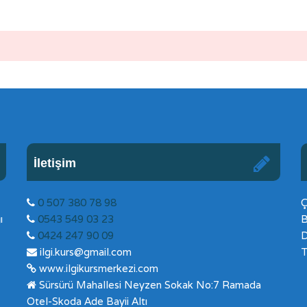
İletişim
0 507 380 78 98
Ç
ı
0543 549 03 23
B
0424 247 90 09
D
ilgi.kurs@gmail.com
T
www.ilgikursmerkezi.com
Sürsürü Mahallesi Neyzen Sokak No:7 Ramada
Otel-Skoda Ade Bayii Altı