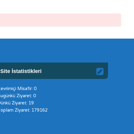
Site İstatistikleri
evrimiçi Misafir: 0
ugünkü Ziyaret: 0
ünkü Ziyaret: 19
oplam Ziyaret: 179162