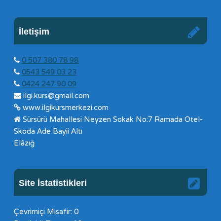
İletişim
0 507 380 78 98
0543 549 03 23
0424 247 90 09
ilgi.kurs@gmail.com
www.ilgikursmerkezi.com
Sürsürü Mahallesi Neyzen Sokak No:7 Ramada Otel-
Skoda Ade Bayii Altı
Elâzığ
Site İstatistikleri
Çevrimiçi Misafir: 0