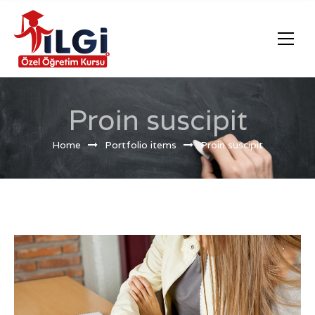
Proin suscipit
Home
Portfolio items
Proin suscipit