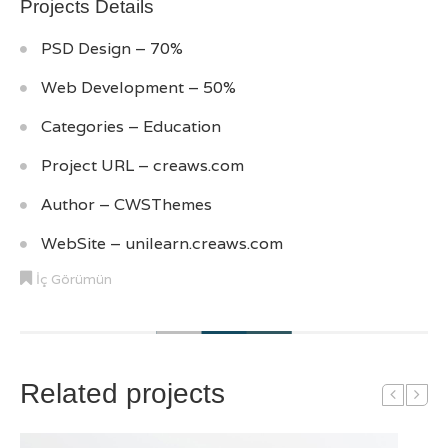
Projects Details
PSD Design – 70%
Web Development – 50%
Categories – Education
Project URL – creaws.com
Author – CWSThemes
WebSite – unilearn.creaws.com
İç Görümün
Related projects
Do