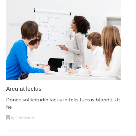
Pe
in
Arcu at lectus
Donec sollicitudin lacus in felis luctus blandit. Ut
he
İç Görümün