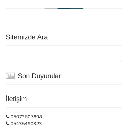
Sitemizde Ara
Son Duyurular
İletişim
05073807898
05435490323