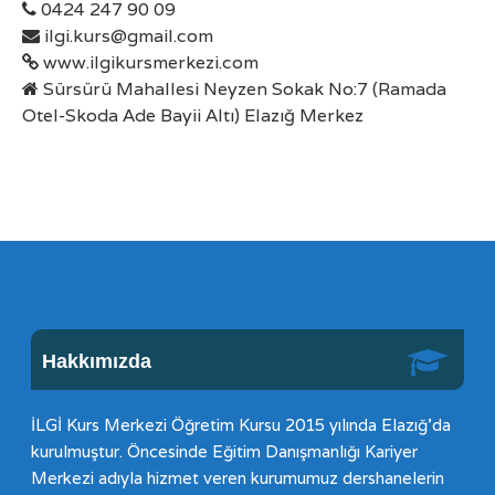
0424 247 90 09
ilgi.kurs@gmail.com
www.ilgikursmerkezi.com
Sürsürü Mahallesi Neyzen Sokak No:7 (Ramada
Otel-Skoda Ade Bayii Altı) Elazığ Merkez
Hakkımızda
İLGİ Kurs Merkezi Öğretim Kursu 2015 yılında Elazığ’da
kurulmuştur. Öncesinde Eğitim Danışmanlığı Kariyer
Merkezi adıyla hizmet veren kurumumuz dershanelerin